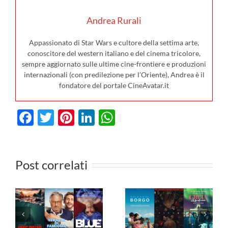
Andrea Rurali
Appassionato di Star Wars e cultore della settima arte,
conoscitore del western italiano e del cinema tricolore,
sempre aggiornato sulle ultime cine-frontiere e produzioni
internazionali (con predilezione per l’Oriente), Andrea è il
fondatore del portale CineAvatar.it
I film in
Facebook
Twitter
Pinterest
LinkedIn
WhatsApp
uscita al
cinema il 30
Post correlati
luglio: dal
I film 
 da
nuovo
vedere i
in TV
Spider-Man
dal 27 lu
al 9
al