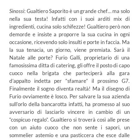
Sinossi
: Gualtiero Saporito è un grande chef… ma solo
nella sua testa! Infatti con i suoi arditi mix di
ingredienti, cucina solo schifezze! Gualtiero però non
demorde e insiste a proporre la sua cucina in ogni
occasione, ricevendo solo insulti e porte in faccia. Ma
la sua tenacia, un giorno, viene premiata. Sarà il
Natale alle porte? Furio Galli, proprietario di una
famosissima ditta di catering, gli offre il posto di capo
cuoco nella brigata che parteciperà alla gara
d’appalto indetta per “sfamare” il prossimo G7.
Finalmente il sogno diventa realtà! Ma il disegno di
Furio ovviamente è losco. Per salvare la sua azienda
sull’orlo della bancarotta infatti, ha promesso al suo
avversario di lasciarlo vincere in cambio di un
“cospicuo regalo”. Gualtiero si troverà così alle prese
con un aiuto cuoco che non sente i sapori, un
sommelier astemio e una pasticcera che esce dalle