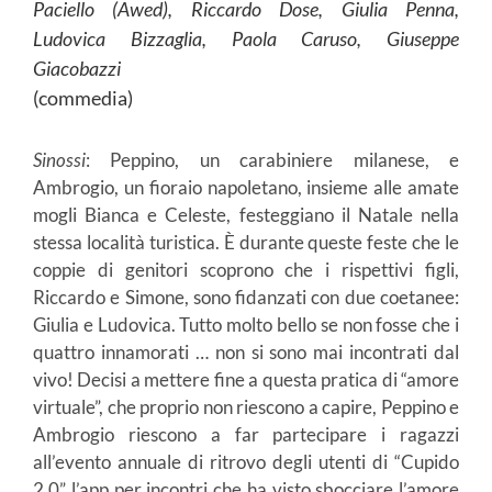
Paciello (Awed), Riccardo Dose, Giulia Penna,
Ludovica Bizzaglia, Paola Caruso, Giuseppe
Giacobazzi
(commedia)
Sinossi
: Peppino, un carabiniere milanese, e
Ambrogio, un fioraio napoletano, insieme alle amate
mogli Bianca e Celeste, festeggiano il Natale nella
stessa località turistica. È durante queste feste che le
coppie di genitori scoprono che i rispettivi figli,
Riccardo e Simone, sono fidanzati con due coetanee:
Giulia e Ludovica. Tutto molto bello se non fosse che i
quattro innamorati … non si sono mai incontrati dal
vivo! Decisi a mettere fine a questa pratica di “amore
virtuale”, che proprio non riescono a capire, Peppino e
Ambrogio riescono a far partecipare i ragazzi
all’evento annuale di ritrovo degli utenti di “Cupido
2.0” l’app per incontri che ha visto sbocciare l’amore