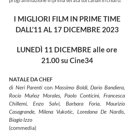
programmazione in prima serata sui canali in chiaro.
I MIGLIORI FILM IN PRIME TIME
DALL’11
AL 17 DICEMBRE
2023
LUNEDÌ 11 DICEMBRE
alle ore
21.00 su Cine34
NATALE DA CHEF
di
Neri Parenti
con
Massimo Boldi, Dario Bandiera,
Rocío Muñoz Morales, Paolo Conticini, Francesca
Chillemi, Enzo Salvi, Barbara Foria, Maurizio
Casagrande, Milena Vukotic, Loredana De Nardis,
Biagio Izzo
(commedia)