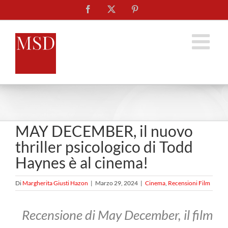
Salta
Facebook
X
Pinterest
al
contenuto
MAY DECEMBER, il nuovo
thriller psicologico di Todd
Haynes è al cinema!
Di
Margherita Giusti Hazon
|
Marzo 29, 2024
|
Cinema
,
Recensioni Film
Recensione di May December, il film