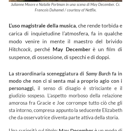
Julianne Moore e Natalie Portman in una scena di May December. Cr.
Francois Duhamel / courtesy of Netflix.
L’uso magistrale della musica
, che rende torbida e
carica di inquietudine l’atmosfera, fa in qualche
modo venire in mente il maestro del brivido
Hitchcock
, perché
May December
è un film di
suspence, di ossessione, di specchi e di doppi.
La straordinaria sceneggiatura di
Samy Burch
fa in
modo che non ci si senta mai a proprio agio con i
personaggi,
il senso di disagio è strisciante e il
giudizio sospeso. L’aspetto morboso della relazione
amorosa fra Gracie e Joe corrompe tutto ciò che gli
sta intorno, compresa appunto la seducente Elizabeth
che da osservatrice diventa parte attiva della storia.
Una curiosità sul titolo:
May December
è un modo di