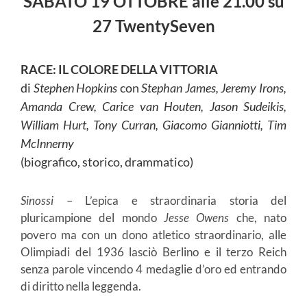
SABATO 19 OTTOBRE alle 21.00 su
27 TwentySeven
RACE: IL COLORE DELLA VITTORIA
di
Stephen Hopkins
con
Stephan James, Jeremy Irons,
Amanda Crew, Carice van Houten, Jason Sudeikis,
William Hurt, Tony Curran, Giacomo Gianniotti, Tim
McInnerny
(biografico, storico, drammatico)
Sinossi
– L’epica e straordinaria storia del
pluricampione del mondo
Jesse Owens
che, nato
povero ma con un dono atletico straordinario, alle
Olimpiadi del 1936 lasciò Berlino e il terzo Reich
senza parole vincendo 4 medaglie d’oro ed entrando
di diritto nella leggenda.