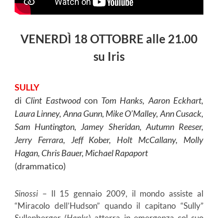
VENERDÌ 18 OTTOBRE alle 21.00
su Iris
SULLY
di
Clint Eastwood
con
Tom Hanks, Aaron Eckhart,
Laura Linney, Anna Gunn, Mike O’Malley, Ann Cusack,
Sam Huntington, Jamey Sheridan, Autumn Reeser,
Jerry Ferrara, Jeff Kober, Holt McCallany, Molly
Hagan, Chris Bauer, Michael Rapaport
(drammatico)
Sinossi
– Il 15 gennaio 2009, il mondo assiste al
“Miracolo dell’Hudson” quando il capitano “Sully”
Sullenberger (
Hanks
) atterra in emergenza col suo