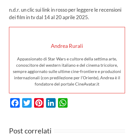
n.d.r. un clic sui link in rosso per leggere le recensioni
dei film in tv dal 14 al 20 aprile 2025.
Andrea Rurali
Appassionato di Star Wars e cultore della settima arte,
conoscitore del western italiano e del cinema tricolore,
sempre aggiornato sulle ultime cine-frontiere e produzioni
internazionali (con predilezione per l’Oriente), Andrea è il
fondatore del portale CineAvatar.it
Facebook
Twitter
Pinterest
LinkedIn
WhatsApp
I film in
Post correlati
3
uscita al