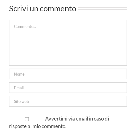
su Kim
Scrivi un commento
Novak, ecco
le novità in
Commento
sala!
Avvertimi via email in caso di
risposte al mio commento.