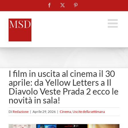
Salta
Facebook
X
Pinterest
al
contenuto
I film in uscita al cinema il 30
aprile: da Yellow Letters a Il
Diavolo Veste Prada 2 ecco le
novità in sala!
Di
Redazione
|
Aprile 29, 2026
|
Cinema
,
Uscite della settimana