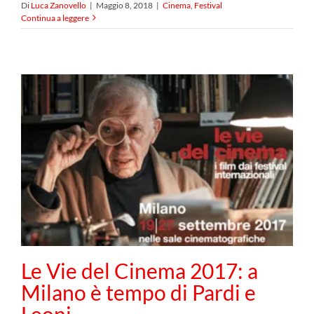
Di
Luca Zanovello
|
Maggio 8, 2018
|
Cinema
,
Festival
Continua a leggere
Le Vie del Cinema 2017: a
Milano è tempo di Pardi e
Leoni