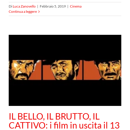
Di
Luca Zanovello
|
Febbraio 5, 2019
|
Cinema
Continua a leggere
IL BELLO, IL BRUTTO, IL
CATTIVO: i film in uscita il 13