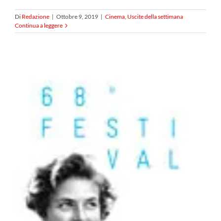
Di
Redazione
|
Ottobre 9, 2019
|
Cinema
,
Uscite della settimana
Continua a leggere