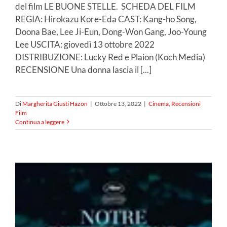
del film LE BUONE STELLE. SCHEDA DEL FILM
REGIA: Hirokazu Kore-Eda CAST: Kang-ho Song,
Doona Bae, Lee Ji-Eun, Dong-Won Gang, Joo-Young
Lee USCITA: giovedì 13 ottobre 2022
DISTRIBUZIONE: Lucky Red e Plaion (Koch Media)
RECENSIONE Una donna lascia il [...]
Di
Margherita Giusti Hazon
|
Ottobre 13, 2022
|
Cinema
,
Recensioni
Film
Continua a leggere