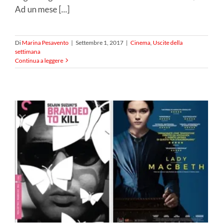
Ad un mese [...]
Di
Marina Pesavento
|
Settembre 1, 2017
|
Cinema
,
Uscite della
settimana
Continua a leggere