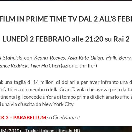
 FILM IN PRIME TIME TV DAL 2 ALL’8 FE
LUNEDÌ 2 FEBBRAIO alle 21:20 su Rai 2
 Stahelski
con
Keanu Reeves, Asia Kate Dillon, Halle Berr
Lance Reddick, Tiger Hu Chen
(azione, thriller)
: una taglia di 14 milioni di dollari e per aver infranto una
a infatti era un membro della Gran Tavola che aveva posto la ta
tinental gli concede un’ora di tempo prima di dichiararlo uffi
i una via d’uscita da New York City.
K 3 – PARABELLUM
su
CineAvatar.it
2019) - Trailer Italiano Ufficiale HD