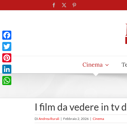
Salta
Facebook
X
Pinterest
al
contenuto
Facebook
Twitter
Cinema
T
Pinterest
LinkedIn
WhatsApp
I film da vedere in tv 
Di
Andrea Rurali
|
Febbraio 2, 2026
|
Cinema