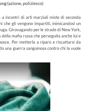
Hong
(azione, poliziesco)
 incontri di arti marziali miste di seconda
i che gli vengono impartiti, inimicandosi un
in fuga. Girovagando per le strade di New York,
s della mafia russa che perseguita anche lui e
nosce. Per metterla a riparo e riscattarsi da
ndo una guerra sanguinosa contro chi la vuole