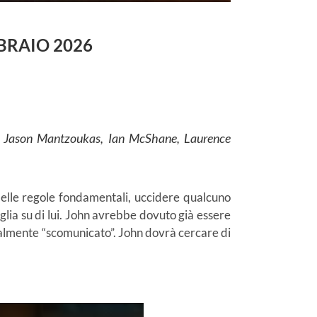
BBRAIO 2026
y, Jason Mantzoukas, Ian McShane, Laurence
 delle regole fondamentali, uccidere qualcuno
glia su di lui. John avrebbe dovuto già essere
cialmente “scomunicato”. John dovrà cercare di