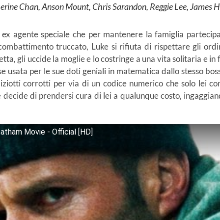
erine Chan, Anson Mount, Chris Sarandon, Reggie Lee, James 
ex agente speciale che per mantenere la famiglia partecipa a
mbattimento truccato, Luke si rifiuta di rispettare gli ordin
ta, gli uccide la moglie e lo costringe a una vita solitaria e 
e usata per le sue doti geniali in matematica dallo stesso bos
iziotti corrotti per via di un codice numerico che solo lei co
ke decide di prendersi cura di lei a qualunque costo, ingaggia
atham Movie - Official [HD]