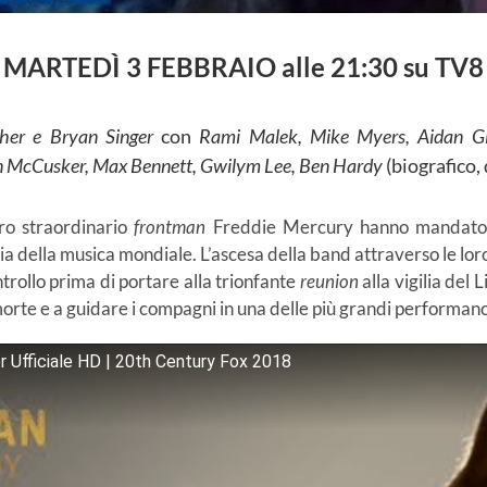
MARTEDÌ 3 FEBBRAIO alle 21:30 su
TV8
cher e Bryan Singer
con
Rami Malek, Mike Myers, Aidan Gil
on McCusker, Max Bennett, Gwilym Lee, Ben Hardy
(biografico,
ro straordinario
frontman
Freddie Mercury hanno mandato i
a della musica mondiale. L’ascesa della band attraverso le loro 
ntrollo prima di portare alla trionfante
reunion
alla vigilia del
morte e a guidare i compagni in una delle più grandi performanc
r Ufficiale HD | 20th Century Fox 2018